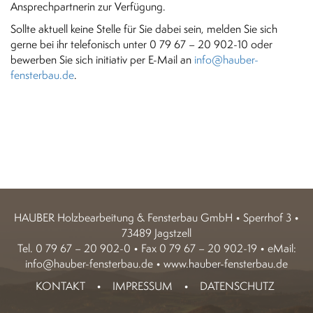
Ansprechpartnerin zur Verfügung.
Sollte aktuell keine Stelle für Sie dabei sein, melden Sie sich
gerne bei ihr telefonisch unter 0 79 67 – 20 902-10 oder
bewerben Sie sich initiativ per E-Mail an
info@hauber-
fensterbau.de
.
HAUBER Holzbearbeitung & Fensterbau GmbH • Sperrhof 3 •
73489 Jagstzell
Tel. 0 79 67 – 20 902-0 • Fax 0 79 67 – 20 902-19 • eMail:
info@hauber-fensterbau.de
•
www.hauber-fensterbau.de
KONTAKT
•
IMPRESSUM
•
DATENSCHUTZ